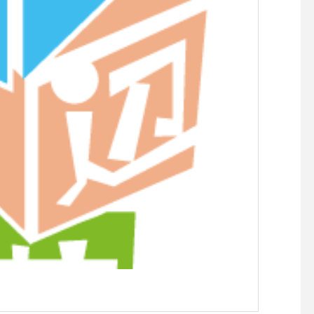
らせです。
らせです。
【『C’est la vie セラヴィワ
【『あたらしい憲法の
ークショップ開催！！】
し』凪の演劇祭〜HIRO