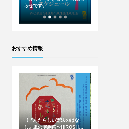
らせです。
らせです。
おすすめ情報
はな
【天辺塔CAMP参加者募
【王下貴司シア
SHIM
集！！】
ントワークショッ