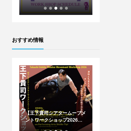
おすすめ情報
ーブメ
８月のワークショップのお知
【『C’est la
26参
らせです。
ークショップ開