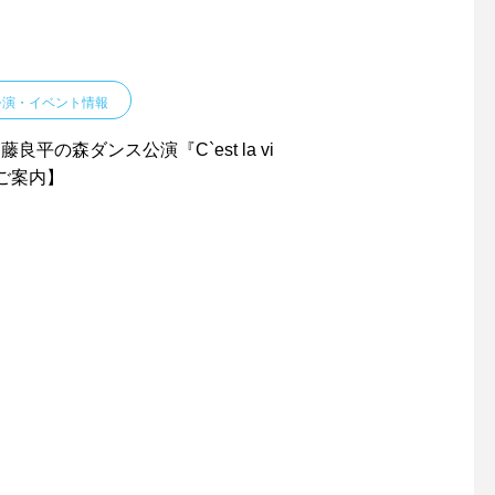
公演・イベント情報
藤良平の森ダンス公演『C`est la vi
ご案内】
【天辺塔CAMP参加者募
【王下貴司シアターム
集！！】
ントワークショップ20
加者募集！】