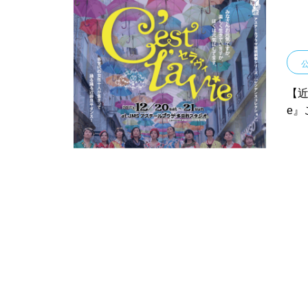
【近
e』
『C’est la vie セラヴィワ
【『あたらしい憲法のはな
クショップ開催！！】
し』凪の演劇祭〜HIROSHIM
Aシアターフェスティバル20