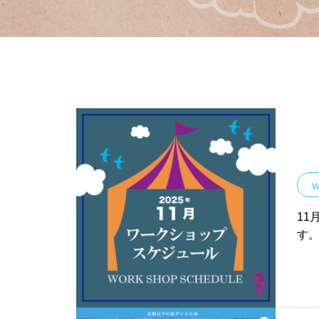
W
11
す
月のワークショップのお知
８月のワークショップのお知
せです。
らせです。