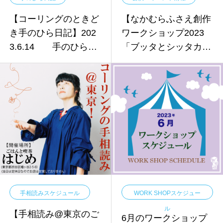
【コーリングのときど
【なかむらふさえ創作
き手のひら日記】202
ワークショップ2023
3.6.14 手のひらの
「ブッタとシッタカブ
年齢を知ることで、何
ッタ なあんでもない
かがほどけるような感
よ。」】
じがします。
手相読みスケジュール
WORK SHOPスケジュー
ル
【手相読み@東京のご
6月のワークショップ