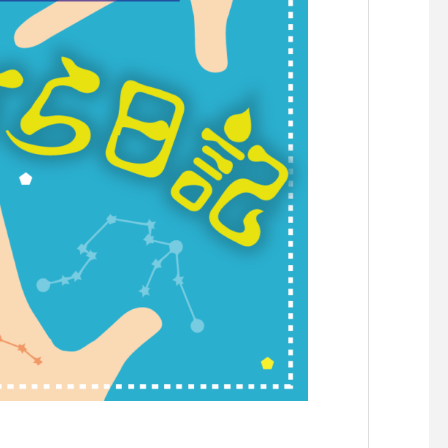
らせです。
らせです。
【『C’est la vie セラヴィワ
【『あたらしい憲法の
ークショップ開催！！】
し』凪の演劇祭〜HIRO