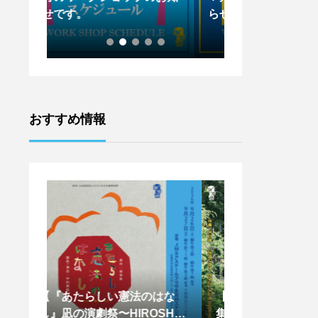
らせです。
らせです。
おすすめ情報
はな
【天辺塔CAMP参加者募
【王下貴司シア
SHIM
集！！】
ントワークショッ