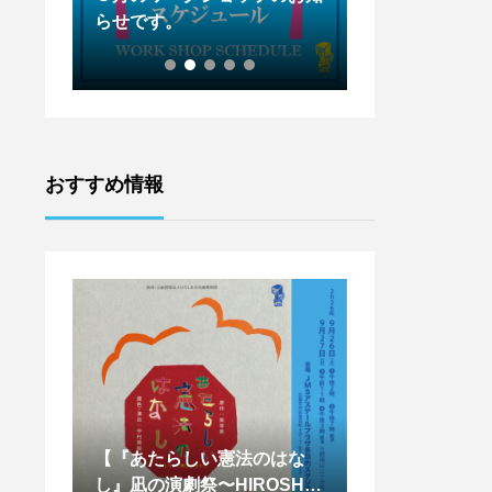
らせです。
らせです。
おすすめ情報
はな
【天辺塔CAMP参加者募
【王下貴司シア
SHIM
集！！】
ントワークショッ