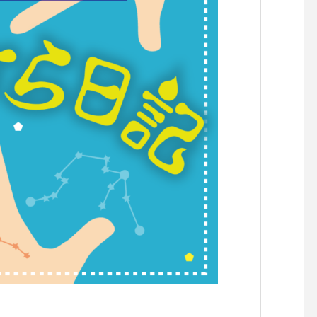
らせです。
らせです。
【『C’est la vie セラヴィワ
【『あたらしい憲法の
ークショップ開催！！】
し』凪の演劇祭〜HIRO