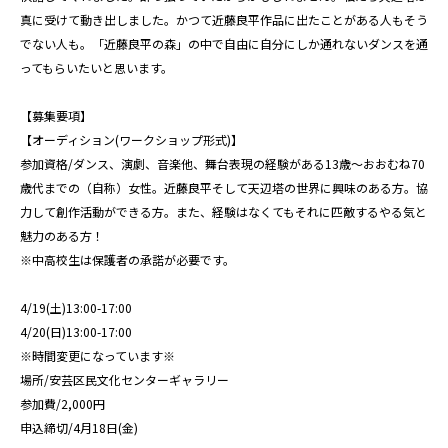
真に受けて動き出しました。かつて近藤良平作品に出たことがある人もそう
でない人も。「近藤良平の森」の中で自由に自分にしか通れないダンスを通
ってもらいたいと思います。
【募集要項】
【オーディション(ワークショップ形式)】
参加資格/ダンス、演劇、音楽他、舞台表現の経験がある13歳〜おおむね70
歳代までの（自称）女性。近藤良平そして天辺塔の世界に興味のある方。協
力して創作活動ができる方。また、経験はなくてもそれに匹敵するやる気と
魅力のある方！
※中高校生は保護者の承諾が必要です。
4/19(土)13:00-17:00
4/20(日)13:00-17:00
※時間変更になっています※
場所/安芸区民文化センターギャラリー
参加費/2,000円
申込締切/4月18日(金)