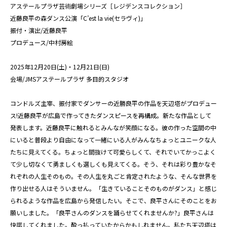
アステールプラザ芸術劇場シリーズ［レジデンスコレクション］
近藤良平の森ダンス公演「C’est la vie(セラヴィ)」
振付・演出/近藤良平
プロデュース/中村房絵
2025年12月20日(土)・12月21日(日)
会場/JMSアステールプラザ 多目的スタジオ
コンドルズ主宰、振付家でダンサーの近勝良平の作品を天辺塔がプロデュー
ス!近藤良平が広島で作ってきたダンスピースを再構成。新たな作品として
発表します。近藤良平に触れるとみんなが笑顔になる。彼の作った空間の中
にいると普段より自由になって一緒にいる人がみんなちょっとユニークな人
たちに見えてくる。ちょっと間抜けて可愛らしくて、それでいてかっこよく
て少し切なくて勇ましくも選しくも見えてくる。そう、それは彩り豊かなそ
れぞれの人生そのもの。その人生を丸ごと肯定されたような、そんな世界を
作り出せる人はそういません。「生きていることそのものがダンス」と感じ
られるような作品を広島から発信したい。そこで、良平さんにそのことをお
願いしました。「良平さんのダンスを踊らせてくれませんか?」良平さんは
快諾してくれました。酔っ払っていたからかもしれません。私たち天辺塔は