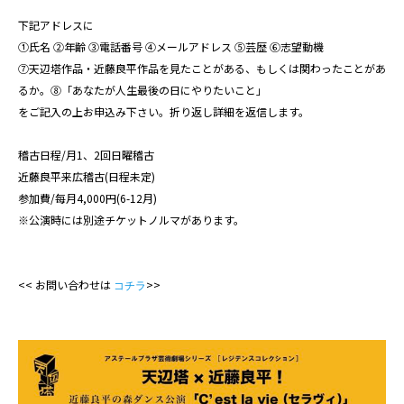
下記アドレスに
①氏名 ②年齢 ③電話番号 ④メールアドレス ⑤芸歴 ⑥志望動機
⑦天辺塔作品・近藤良平作品を見たことがある、もしくは関わったことがあ
るか。⑧「あなたが人生最後の日にやりたいこと」
をご記入の上お申込み下さい。折り返し詳細を返信します。
稽古日程/月1、2回日曜稽古
近藤良平来広稽古(日程未定)
参加費/每月4,000円(6-12月)
※公演時には別途チケットノルマがあります。
<< お問い合わせは
>>
コチラ