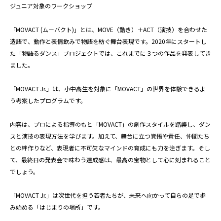
ジュニア対象のワークショップ
「MOVACT (ムーバクト)」とは、MOVE（動き）＋ACT（演技）を合わせた
造語で、動作と表情飲みで物語を紡ぐ舞台表現です。2020年にスタートし
た「物語るダンス」プロジェクトでは、これまでに３つの作品を発表してき
ました。
「MOVACT Jr.」は、小中高生を対象に「MOVACT」の世界を体験できるよ
う考案したプログラムです。
内容は、プロによる指導のもと「MOVACT」の創作スタイルを踏襲し、ダン
スと演技の表現方法を学びます。加えて、舞台に立つ覚悟や責任、仲間たち
との絆作りなど、表現者に不可欠なマインドの育成にも力を注ぎます。そし
て、最終日の発表会で味わう達成感は、最高の宝物として心に刻まれること
でしょう。
「MOVACT Jr.」は次世代を担う若者たちが、未来へ向かって自らの足で歩
み始める「はじまりの場所」です。