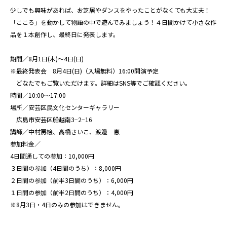
少しでも興味があれば、お芝居やダンスをやったことがなくても大丈夫！
「こころ」を動かして物語の中で遊んでみましょう！４日間かけて小さな作
品を１本創作し、最終日に発表します。
期間／8月1日(木)〜4日(日)
※最終発表会 8月4日(日)（入場無料）16:00開演予定
どなたでもご覧いただけます。詳細はSNS等でご確認ください。
時間／10:00〜17:00
場所／安芸区民文化センターギャラリー
広島市安芸区船越南3−2−16
講師／中村房絵、高橋さいこ、渡邉 恵
参加料金／
4日間通しての参加：10,000円
３日間の参加（4日間のうち）：8,000円
２日間の参加（前半3日間のうち）：6,000円
１日間の参加（前半2日間のうち）：4,000円
※8月3日・4日のみの参加はできません。