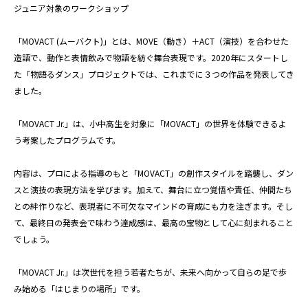
ジュニア対象のワークショップ
「MOVACT (ムーバクト)」とは、MOVE（動き）＋ACT（演技）を合わせた
造語で、動作と表情飲みで物語を紡ぐ舞台表現です。2020年にスタートし
た「物語るダンス」プロジェクトでは、これまでに３つの作品を発表してき
ました。
「MOVACT Jr.」は、小中高生を対象に「MOVACT」の世界を体験できるよ
う考案したプログラムです。
内容は、プロによる指導のもと「MOVACT」の創作スタイルを踏襲し、ダン
スと演技の表現方法を学びます。加えて、舞台に立つ覚悟や責任、仲間たち
との絆作りなど、表現者に不可欠なマインドの育成にも力を注ぎます。そし
て、最終日の発表会で味わう達成感は、最高の宝物として心に刻まれること
でしょう。
「MOVACT Jr.」は次世代を担う若者たちが、未来へ向かって自らの足で歩
み始める「はじまりの場所」です。