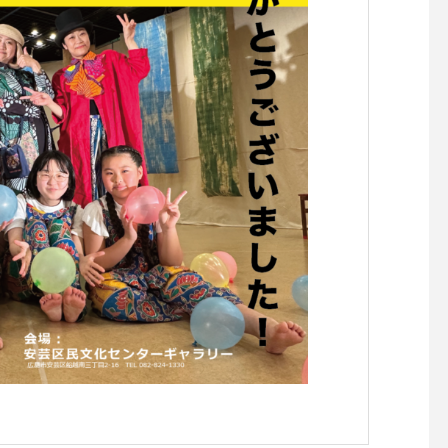
らせです。
らせです。
【『C’est la vie セラヴィワ
【『あたらしい憲法の
ークショップ開催！！】
し』凪の演劇祭〜HIRO