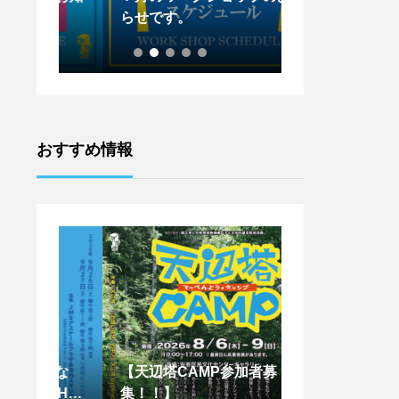
らせです。
らせです。
おすすめ情報
はな
【天辺塔CAMP参加者募
【王下貴司シア
SHIM
集！！】
ントワークショッ