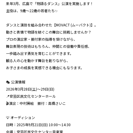
来年3月、広島で「物語るダンス」公演を実施します！
主役は、9歳〜22歳の若者たち✨
ダンスと演技を組み合わせた【MOVACT (ムーバクト)】。
動きと表情で物語を紡ぐこの舞台に挑戦しませんか？
プロの演出家・振付家の指導を受けながら、
舞台表現の技術はもちろん、仲間との協働や責任感、
一歩踏み出す勇気を育むことができます。
観る人の心を動かす舞台を創りながら、
お子さまの成長を実感できる機会にもなります。
🎭 公演情報
2026年3月28日(土)〜29日(日)
📍安芸区民文化センターホール
🎬演出：中村房絵 振付：高橋さいこ
💡 オーディション
日時：2025年9月21日(日) 10:00〜14:30
会場：安芸区民文化センター音楽室