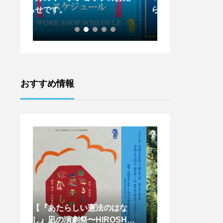
らせです。
らせです。
おすすめ情報
はな
【天辺塔CAMP参加者募
【王下貴司シア
SHIM
集！！】
ントワークショッ