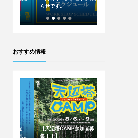
らせです。
らせです。
おすすめ情報
はな
【天辺塔CAMP参加者募
【王下貴司シア
SHIM
集！！】
ントワークショッ