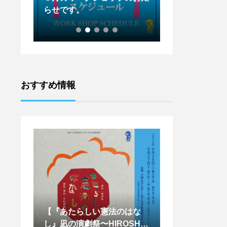
らせです。
らせです。
おすすめ情報
はな
【天辺塔CAMP参加者募
【王下貴司シア
SHIM
集！！】
ントワークショッ