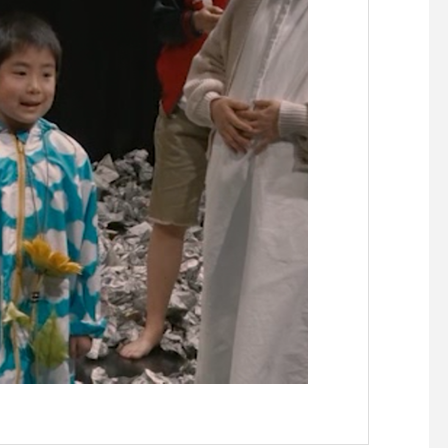
らせです。
らせです。
【『C’est la vie セラヴィワ
【『あたらしい憲法の
ークショップ開催！！】
し』凪の演劇祭〜HIRO