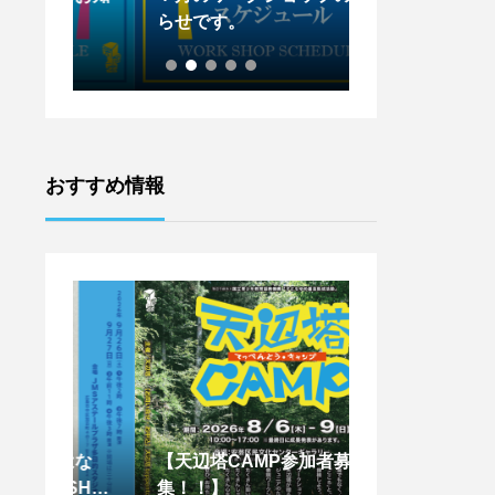
らせです。
らせです。
おすすめ情報
はな
【天辺塔CAMP参加者募
【王下貴司シア
SHIM
集！！】
ントワークショッ