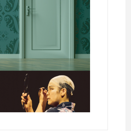
らせです。
らせです。
【『C’est la vie セラヴィワ
【『あたらしい憲法の
ークショップ開催！！】
し』凪の演劇祭〜HIRO