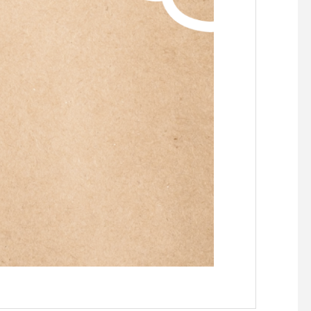
らせです。
らせです。
【『C’est la vie セラヴィワ
【『あたらしい憲法の
ークショップ開催！！】
し』凪の演劇祭〜HIRO