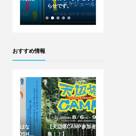
らせです。
らせです。
おすすめ情報
はな
【天辺塔CAMP参加者募
【王下貴司シア
SHIM
集！！】
ントワークショッ