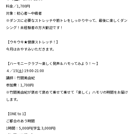
料金／1,700円
対象：初心者〜中級者
※ダンスに必要なストレッチや筋トレをしっかりやって、最後に楽しくダン
シング！未経験者の方大歓迎です！
【ウキウキ★健康ストレッチ！】
今月はおやすみいただきます。
【ハーモニークラブ〜楽しく発声＆ハモってみよう！〜 】
４／15(土) 19:00-21:00
講師：竹間美由紀
参加費：1,700円
※竹間美由紀が褒めて褒めて乗せて乗せて「楽しく」ハモリの時間をお届け
します。
【ONE to 1】
ご都合のあう時間
1時間：5,000円(学生 3,000円)