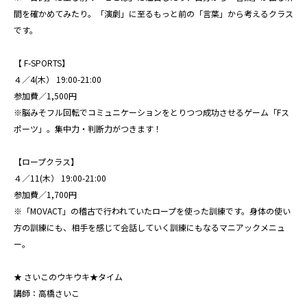
間を確かめてみたり。「演劇」に至るもっと前の「言葉」から考えるクラス
です。
【 F-SPORTS】
４／4(木） 19:00-21:00
参加費／1,500円
※脳みそフル回転でコミュニケーションをとりつつ成功させるゲーム「Fス
ポーツ」。集中力・判断力がつきます！
【ロープクラス】
４／11(木） 19:00-21:00
参加費／1,700円
※「MOVACT」の稽古で行われていたロープを使った訓練です。身体の使い
方の訓練にも、相手を感じて会話していく訓練にもなるマニアックメニュ
ー。
★ さいこのウキウキ★タイム
講師：高橋さいこ