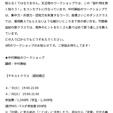
知らなくてはなりません。天辺塔のワークショップでは、この「容れ物を良
く知ろう！」をコンセプトに行なっています。中村房絵のワークショップで
は、集中力・共感力・認知力を刺激するワーク。高橋さいこのダンスクラス
では、普段教えてもらえないような細かいところまで体の使い方を。竹間美
由紀の歌クラスでは、発声のヒントをたくさん散りばめて歌う楽しさを教え
ています。
どの入り口からでもどうぞお入りください。
4月のワークショップのお知らせです。ご参加お待ちしてます！
★中村房絵のワークショップ
講師：中村房絵
【テキストクラス （超初級)】
４／９(火） 19:00-21:00
４／30(火） 19:00-21:00
参加費／1,500円（学生：1,300円)
(創作WS・Fスポ参加者:800円)
※「台詞」に至る前の「ことば」に注目したり、自分から「言葉」が出る瞬