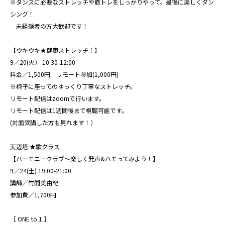
※ダンスに必要なストレッチや筋トレをしっかりやって、最後に楽しくダン
シング！
未経験者の方大歓迎です！
【ウキウキ★健康ストレッチ！】
9／20(火） 10:30-12:00
料金／1,500円 リモート参加(1,000円)
※椅子に座ってのゆっくり丁寧なストレッチ。
リモート配信はzoomで行います。
リモート配信は1週間後まで視聴可能です。
(対面受講した方も見れます！）
天辺塔 ★歌クラス
【ハーモニークラブ〜楽しく発声&ハモってみよう！】
9／24(土) 19:00-21:00
講師／竹間美由紀
参加費／1,700円
［ ONE to 1 ］