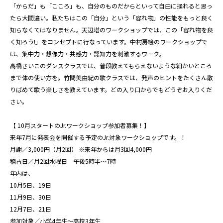
「からだ」も「こころ」も、自分のものだからといって自由に操れると思っ
たら大間違い。私たちはこの「自分」という「容れ物」の性能をもっと良く
知らなくてはなりません。天辺塔のワークショップでは、この「容れ物を良
く知ろう!」をコンセプトに行なっています。中村房絵のワークショップで
は、集中力・想像力・共感力・認知力を刺激するワーク。
高橋さいこのダンスクラスでは、普段教えてもらえないような細かいところ
まで体の使い方を。竹問美由紀の歌クラスでは、発声のヒントをたくさん散
りばめて歌う楽しさを教えています。どの入り口からでもどうぞお入りくだ
さい。
【 10月スタートのJr.ワークショップ参加者募集！】
来年7月に発表会を開催する予定のJr.対象ワークショップです。！
月謝／3,000円（月2回） ※来年からは月3回4,000円
稽古日／月2回水曜日 午後5時半～7時
年内は、
10月5日、19日
11月9日、30日
12月7日、21日
参加対象／小学4年生〜高校3年生