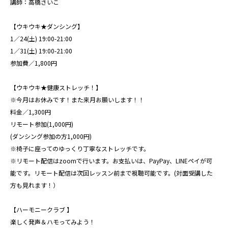
講師：高橋さいこ
【ウキウキ★ダンシング】
1／24(土) 19:00-21:00
1／31(土) 19:00-21:00
参加費／1,800円
【ウキウキ★健康ストレッチ！】
※今月はお休みです！また来月お願いします！！
料金／1,300円
リモート参加(1,000円)
(ダンシング参加の方1,000円)
※椅子に座ってのゆっくり丁寧なストレッチです。
※リモート配信はzoomで行います。お支払いは、PayPay、LINEペイが可
能です。リモート配信は次回レッスン前まで視聴可能です。(対面受講した
方も見れます！）
【ハーモニークラブ 】
楽しく発声＆ハモってみよう！