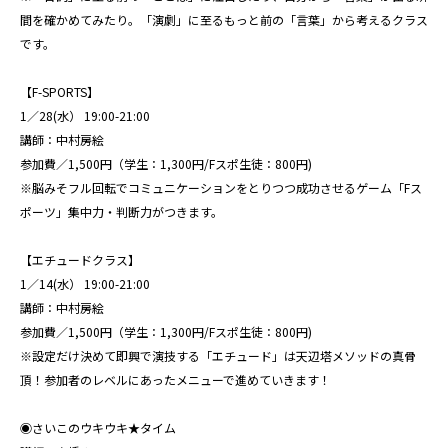
間を確かめてみたり。「演劇」に至るもっと前の「言葉」から考えるクラス
です。
【F-SPORTS】
1／28(水） 19:00-21:00
講師：中村房絵
参加費／1,500円（学生：1,300円/Fスポ生徒：800円)
※脳みそフル回転でコミュニケーションをとりつつ成功させるゲーム「Fス
ポーツ」集中力・判断力がつきます。
【エチュードクラス】
1／14(水） 19:00-21:00
講師：中村房絵
参加費／1,500円（学生：1,300円/Fスポ生徒：800円)
※設定だけ決めて即興で演技する「エチュード」は天辺塔メソッドの真骨
頂！参加者のレベルにあったメニューで進めていきます！
◉さいこのウキウキ★タイム