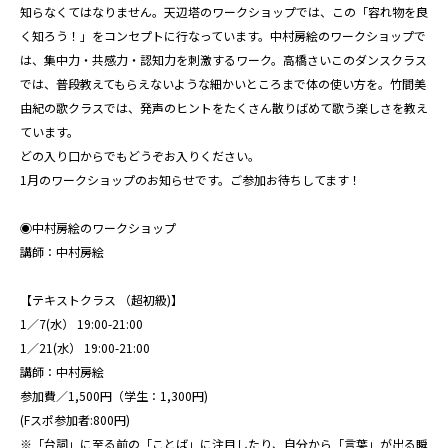
知らなくてはなりません。天辺塔のワークショップでは、この「容れ物を良
く知ろう！」をコンセプトに行なっています。中村房絵のワークショップで
は、集中力・共感力・認知力を刺激するワーク。高橋さいこのダンスクラス
では、普段教えてもらえないような細かいところまで体の使い方を。竹間美
由紀の歌クラスでは、発声のヒントをたくさん散りばめて歌う楽しさを教え
ています。
どの入り口からでもどうぞお入りください。
1月のワークショップのお知らせです。ご参加お待ちしてます！
◉中村房絵のワークショップ
講師：中村房絵
【テキストクラス （超初級)】
1／7(水） 19:00-21:00
1／21(水） 19:00-21:00
講師：中村房絵
参加費／1,500円（学生：1,300円)
(Fスポ参加者:800円)
※「台詞」に至る前の「ことば」に注目したり、自分から「言葉」が出る瞬