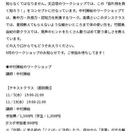
知らなくてはなりません。天辺塔のワークショップでは、この「容れ物を良
く知ろう！」をコンセプトに行なっています。中村房絵のワークショップで
は、集中力・共感力・認知力を刺激するワーク。高橋さいこのダンスクラス
では、普段教えてもらえないような細かいところまで体の使い方を。竹間美
由紀の歌クラスでは、発声のヒントをたくさん散りばめて歌う楽しさを教え
ています。
どの入り口からでもどうぞお入りください。
9月のワークショップのお知らせです。ご参加お待ちしてます！
◉中村房絵のワークショップ
講師：中村房絵
【テキストクラス （超初級)】
11／5(水） 19:00-21:00
11／19(水） 19:00-21:00
講師：中村房絵
参加費／1,500円（学生：1,300円)
(Fスポ参加者:800円)
※「台詞」に至る前の「ことば」に注目したり、自分から「言葉」が出る瞬