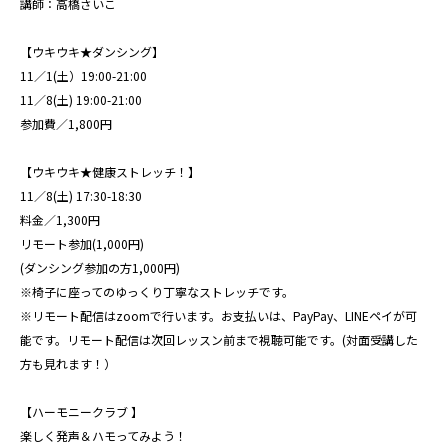
講師：高橋さいこ
【ウキウキ★ダンシング】
11／1(土）19:00-21:00
11／8(土) 19:00-21:00
参加費／1,800円
【ウキウキ★健康ストレッチ！】
11／8(土) 17:30-18:30
料金／1,300円
リモート参加(1,000円)
(ダンシング参加の方1,000円)
※椅子に座ってのゆっくり丁寧なストレッチです。
※リモート配信はzoomで行います。お支払いは、PayPay、LINEペイが可
能です。リモート配信は次回レッスン前まで視聴可能です。(対面受講した
方も見れます！）
【ハーモニークラブ 】
楽しく発声＆ハモってみよう！