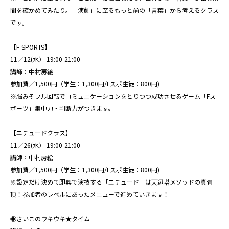
間を確かめてみたり。「演劇」に至るもっと前の「言葉」から考えるクラス
です。
【F-SPORTS】
11／12(水） 19:00-21:00
講師：中村房絵
参加費／1,500円（学生：1,300円/Fスポ生徒：800円)
※脳みそフル回転でコミュニケーションをとりつつ成功させるゲーム「Fス
ポーツ」集中力・判断力がつきます。
【エチュードクラス】
11／26(水） 19:00-21:00
講師：中村房絵
参加費／1,500円（学生：1,300円/Fスポ生徒：800円)
※設定だけ決めて即興で演技する「エチュード」は天辺塔メソッドの真骨
頂！参加者のレベルにあったメニューで進めていきます！
◉さいこのウキウキ★タイム