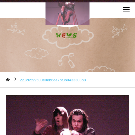
お知らせ
221c6599500e0eb6de7bf3b0433303b8