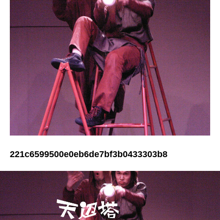
221c6599500e0eb6de7bf3b0433303b8