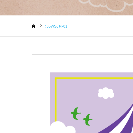
❗️65WS6月-01