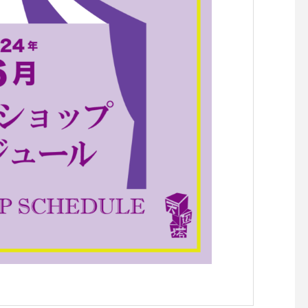
らせです。
らせです。
【『C’est la vie セラヴィワ
【『あたらしい憲法の
ークショップ開催！！】
し』凪の演劇祭〜HIRO