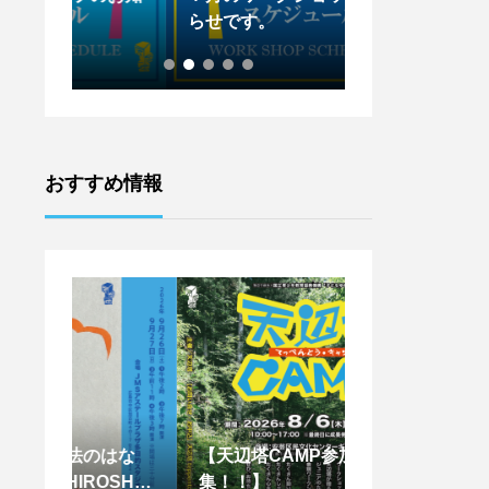
らせです。
らせです。
おすすめ情報
はな
【天辺塔CAMP参加者募
【王下貴司シア
SHIM
集！！】
ントワークショッ