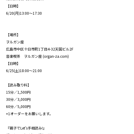
【日時】
6/20(月)13:00～17:30
【場所】
ヲルガン座
広島市中区十日市町1丁目4-32天国ビル2F
音楽喫茶 ヲルガン座 (
organ-za.com
)
【日時】
6/25(土)18:00～21:00
【読み取り料】
15分／1,500円
30分／3,000円
60分／5,000円
+1オーダーをお願いします。
『親子でLet’s手相読み!』