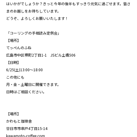
はいかがでしょうか？きっと今年の後半もすっきり元気に過ごせます。皆さ
まのお越しをお待ちしています。
どうぞ、よろしくお願いいたします！
「コーリングの手相読み定例会」
【場所】
てっぺんのふね
広島市中区堺町2丁目1-1 JSビル土橋506
【日時】
6/25(土)13:00～18:00
この他にも
月・金・土曜日に開催できます。
日時はご相談ください。
【場所】
かわもと珈琲舎
廿日市市串戸4丁目15-14
kawamoto-coffee.com