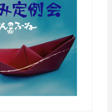
らせです。
らせです。
【『C’est la vie セラヴィワ
【『あたらしい憲法の
ークショップ開催！！】
し』凪の演劇祭〜HIRO