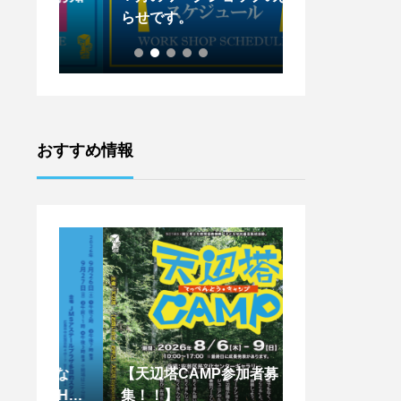
らせです。
らせです。
おすすめ情報
はな
【天辺塔CAMP参加者募
【王下貴司シア
SHIM
集！！】
ントワークショッ