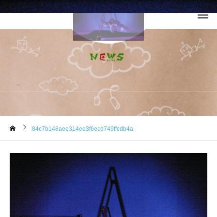
お知らせ
84c7b148aee314ee3f6ecd749ffcdb4a