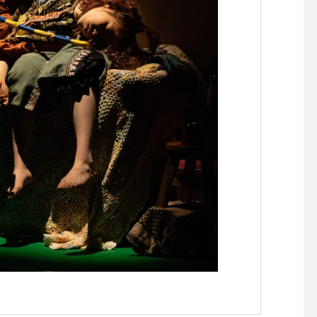
らせです。
らせです。
【『C’est la vie セラヴィワ
【『あたらしい憲法の
ークショップ開催！！】
し』凪の演劇祭〜HIRO