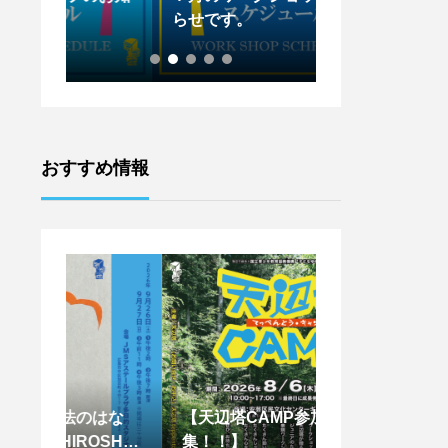
らせです。
らせです。
おすすめ情報
はな
【天辺塔CAMP参加者募
【王下貴司シア
SHIM
集！！】
ントワークショッ