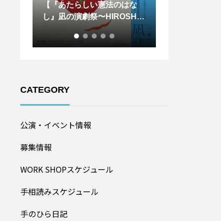
はな
【天辺塔CAMP参加者募
【王下貴司シ
SHIM
集！！】
ントワークショ
ル20
加者募集！】
CATEGORY
公演・イベント情報
募集情報
WORK SHOPスケジュール
手相読みスケジュール
手のひら日記