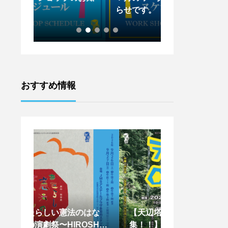
らせです。
らせです。
おすすめ情報
はな
【天辺塔CAMP参加者募
【王下貴司シア
SHIM
集！！】
ントワークショッ