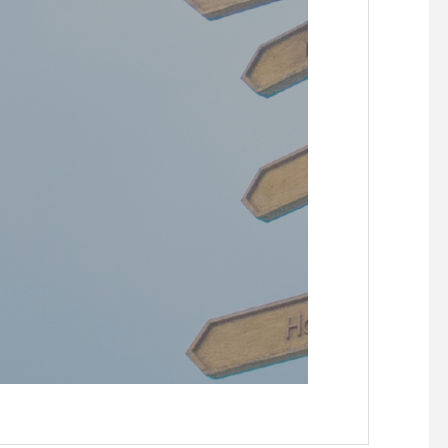
らせです。
らせです。
【『C’est la vie セラヴィワ
【『あたらしい憲法の
ークショップ開催！！】
し』凪の演劇祭〜HIRO