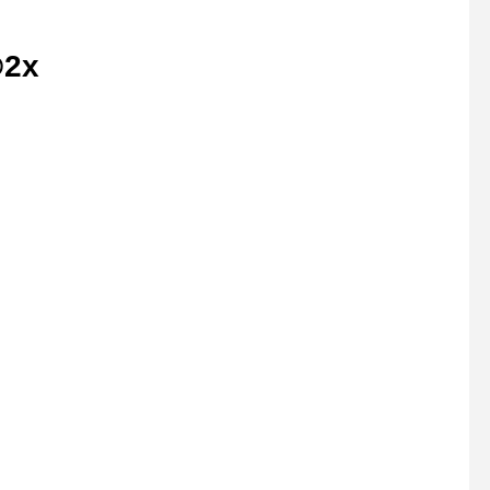
Aシアターフェスティバ
26〜】
@2x