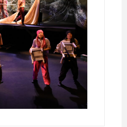
らせです。
らせです。
【『C’est la vie セラヴィワ
【『あたらしい憲法の
ークショップ開催！！】
し』凪の演劇祭〜HIRO