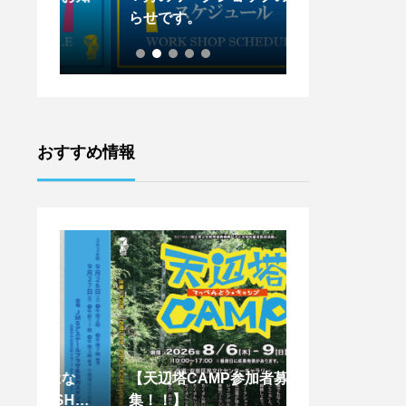
らせです。
らせです。
おすすめ情報
はな
【天辺塔CAMP参加者募
【王下貴司シア
SHIM
集！！】
ントワークショッ