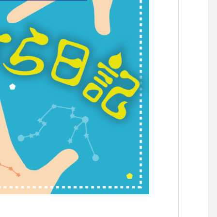
らせです。
らせです。
【『C’est la vie セラヴィワ
【『あたらしい憲法の
ークショップ開催！！】
し』凪の演劇祭〜HIRO