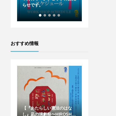
らせです。
らせです。
おすすめ情報
はな
【天辺塔CAMP参加者募
【王下貴司シア
SHIM
集！！】
ントワークショッ